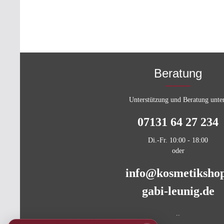
€ 75,- Antioxidant Cream 15 ml – Wert €
51,- (Produkt ansehen) Sun Shield Fluid
„Velvet Touch“ SPF 50+ 10 ml – Wert €
31,65 (Produkt ansehen)
Beratung
Unterstützung und Beratung unte
07131 64 27 234
Di.-Fr. 10:00 - 18:00
oder
info@kosmetiksho
gabi-leunig.de
..