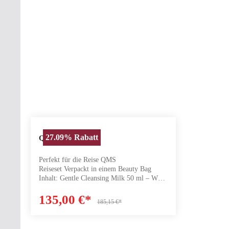
27.09
%
Rabatt
Produkt Anzahl: Gib den gewünschten
QMS Reiseset
Perfekt für die Reise QMS
Reiseset Verpackt in einem Beauty Bag
Inhalt: Gentle Cleansing Milk 50 ml – Wert
€ 13,75 (Produkt ansehen) Calming Toner
50 ml – Wert € 13,75 (Produkt ansehen)
135,00 €*
185,15 €*
Collagen Day Serum Sensitive 7 ml +
Collagen Night Serum Sensitive 7 ml +
Exfoliant Liquid 7% – Wert dieses 3er-Sets