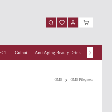
ECT
Guinot
Anti Aging Beauty Drink
Thalgo
W
QMS
QMS Pflegesets