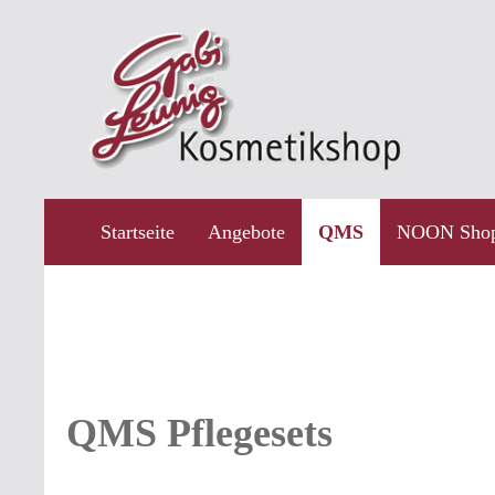
ngen
Zur Hauptnavigation springen
QMS
Startseite
Angebote
NOON Shop
QMS Pflegesets