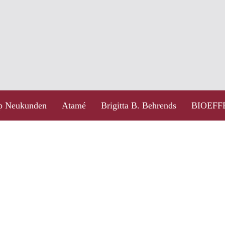
 Neukunden
Atamé
Brigitta B. Behrends
BIOEFF