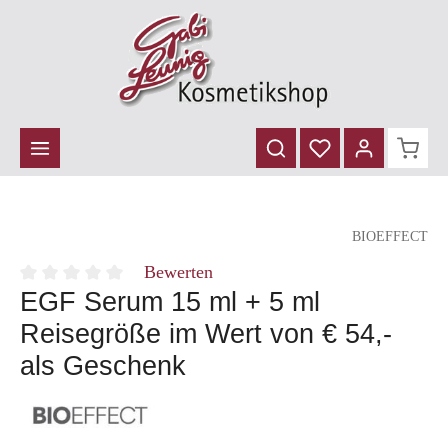
inhalt springen
BIOEFFECT
Bewerten
EGF Serum 15 ml + 5 ml
Durchschnittliche Bewertung von 0 von 5 Sternen
Reisegröße im Wert von € 54,-
als Geschenk